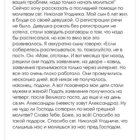
ваших проблем, надо только начать молиться!"
Сейчас хочу рассказать о последней помощи по
молитвам свт. Николая Угодника. Мой сын 6 лет жил
в блуде со своей девушкой. О регистрации речи
не было. Девушка рожать без регистрации не
хотела, стали заводить разговоры о том, что надо
бы расписаться, но как-то вяло все это
развивалось. Я аккуратно сыну говорю: «Если
соберетесь расписываться, то, пожалуйста, не в
пост». Он: «Мам, отстань». И вот месяца три назад
решили они подать заявление, на дворе – ковид,
заявления принимаются только через интернет. Но
все это очень плохо работало. Они промучились
несколько дней, всё никак не получалось,
наконец, подали. А вот позавчера мои дети стали
мужем и женой! Подать заявление получилось на
четверг, после Великого поста, да еще и на день
св.мч. Александры (невесту зовут Александра). Ну
не чудо ли Господь сотворил по моей грешной
молитве? Слава Тебе, Боже, за всё! Спасибо за
такой подарок. Спасибо свт. Николай Угодниче, что
слышишь нас и молишься за нас пред Господом.