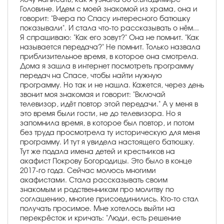
Головине. Идем с моей знакомой из храма, она и
говорит: "Вчера по Спасу интересного батюшку
показывали". И стала что-то рассказывать о нём...
Я спрашиваю: "Как его зовут?" Она не помнит. "Как
называется передача?" Не помнит. Только назвала
приблизительное время, в которое она смотрела.
Дома я зашла в интернет посмотреть программу
передач на Спасе, чтобы найти нужную
программу. Но так и не нашла. Кажется, через день
звонит моя знакомая и говорит: "Включай
телевизор, идёт повтор этой передачи." А у меня в
это время были гости, не до телевизора. Но я
запомнила время, в которое был повтор, и потом
без труда просмотрела ту историческую для меня
программу. И тут я увидела настоящего батюшку.
Тут же подала имена детей и крестников на
акафист Покрову Богородицы. Это было в конце
2017-го года. Сейчас молюсь многими
акафистами. Стала рассказывать своим
знакомым и родственникам про молитву по
соглашению, многие присоединились. Кто-то стал
получать просимое. Мне хотелось выйти на
перекрёсток и кричать: "Люди, есть решение