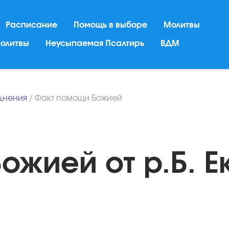
Расписание
Помощь в выборе
Молитвы
молитвы
Неусыпаемая Псалтирь
ВДМ
днения
/
Факт помощи Божией
ожией от р.Б. Е