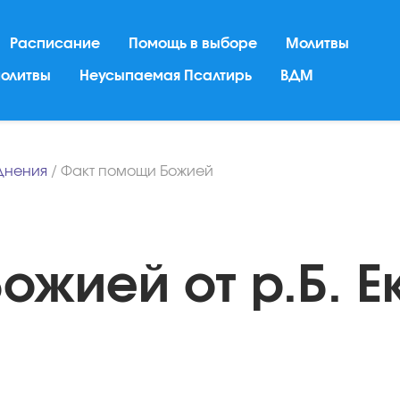
Расписание
Помощь в выборе
Молитвы
молитвы
Неусыпаемая Псалтирь
ВДМ
днения
/
Факт помощи Божией
ожией от р.Б. Е