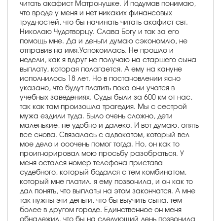
читать акафист Матронушке. И подумав понимаю,
что вроде у меня и нет никаких финансовых
трудностей, что бы начинать читать акафист свт.
Николаю Чудотворцу. Слава Богу и так за его
помощь мне. Да и деньги думаю сэкономлю, не
отправив на имя.Успокоилась. Не прошло и
недели, как я вдруг не получаю на старшего сына
выплату, которая полагается. А ему на кануне
исполнилось 18 лет. Но в постановлении ясно
указано, что будут платить пока они учатся в
учебных заведениях. Суды были за 600 км от нас,
так как там произошла трагедия. Мы с сестрой
мужа ездили туда. Было очень сложно, дети
маленькие, не удобно и далеко. И вот думаю, опять
все снова. Связалась с адвокатом, который вел
мое дело и ооочень помог тогда. Но, он как то
проигнорировал мою просьбу разобраться. У
меня остался номер телефона пристава
судебного, который бодался с тем комбинатом,
который мне платил. я ему позвонила, и он как то
дал понять, что выплаты на этом закончатся. А мне
так нужны эти деньги, что бы выучить сына, тем
более в другом городе. Единственное он меня
обнадежил, что бы на следующий день позвонила