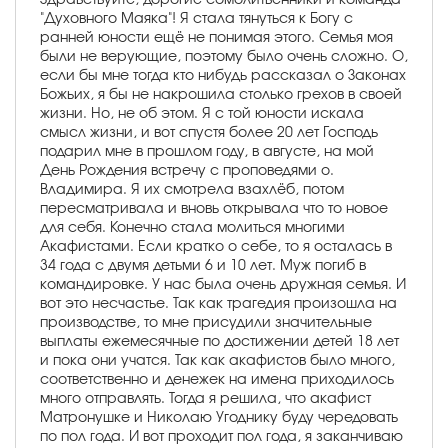
"Духовного Маяка"! Я стала тянуться к Богу с
ранней юности ещё не понимая этого. Семья моя
были не верующие, поэтому было очень сложно. О,
если бы мне тогда кто нибудь рассказал о Законах
Божьих, я бы не накрошила столько грехов в своей
жизни. Но, не об этом. Я с той юности искала
смысл жизни, и вот спустя более 20 лет Господь
подарил мне в прошлом году, в августе, на мой
День Рождения встречу с проповедями о.
Владимира. Я их смотрела взахлёб, потом
пересматривала и вновь открывала что то новое
для себя. Конечно стала молиться многими
Акафистами. Если кратко о себе, то я осталась в
34 года с двумя детьми 6 и 10 лет. Муж погиб в
командировке. У нас была очень дружная семья. И
вот это несчастье. Так как трагедия произошла на
производстве, то мне присудили значительные
выплаты ежемесячные по достижении детей 18 лет
и пока они учатся. Так как акафистов было много,
соответственно и денежек на имена приходилось
много отправлять. Тогда я решила, что акафист
Матронушке и Николаю Угоднику буду чередовать
по пол года. И вот проходит пол года, я заканчиваю