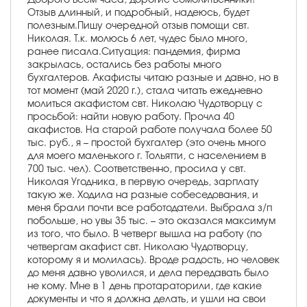
Отзыв длинный, и подробный, надеюсь, будет
полезным.Пишу очередной отзыв помощи свт.
Николая. Т.к. молюсь 6 лет, чудес было много,
ранее писала.Ситуация: пандемия, фирма
закрылась, остались без работы много
бухгалтеров. Акафисты читаю разные и давно, но в
тот момент (май 2020 г.), стала читать ежедневно
молиться акафистом свт. Николаю Чудотворцу с
просьбой: найти новую работу. Прочла 40
акафистов. На старой работе получала более 50
тыс. руб., я – простой бухгалтер (это очень много
для моего маленького г. Тольятти, с населением в
700 тыс. чел). Соответственно, просила у свт.
Николая Угодника, в первую очередь, зарплату
такую же. Ходила на разные собеседования, и
меня брали почти все работодатели. Выбрала з/п
побольше, но увы 35 тыс. – это оказался максимум
из того, что было. В четверг вышла на работу (по
четвергам акафист свт. Николаю Чудотворцу,
которому я и молилась). Вроде радость, но человек
до меня давно уволился, и дела передавать было
не кому. Мне в 1 день протараторили, где какие
документы и что я должна делать, и ушли на свои