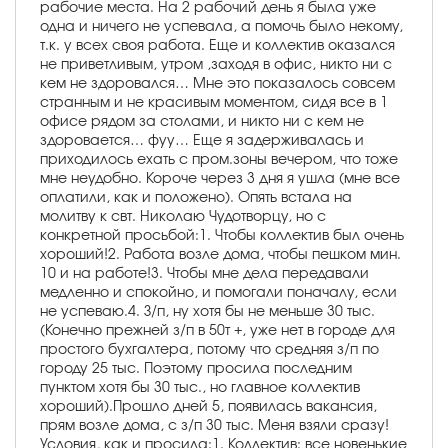
рабочие места. На 2 рабочий день я была уже
одна и ничего не успевала, а помочь было некому,
т.к. у всех своя работа. Еще и коллектив оказался
не приветливым, утром ,заходя в офис, никто ни с
кем не здоровался… Мне это показалось совсем
странным и не красивым моментом, сидя все в 1
офисе рядом за столами, и никто ни с кем не
здоровается… фуу… Еще я задерживалась и
приходилось ехать с пром.зоны вечером, что тоже
мне неудобно. Короче через 3 дня я ушла (мне все
оплатили, как и положено). Опять встала на
молитву к свт. Николаю Чудотворцу, но с
конкретной просьбой:1. Чтобы коллектив был очень
хороший!2. Работа возле дома, чтобы пешком мин.
10 и на работе!3. Чтобы мне дела передавали
медленно и спокойно, и помогали поначалу, если
не успеваю.4. З/п, ну хотя бы не меньше 30 тыс.
(Конечно прежней з/п в 50т +, уже нет в городе для
простого бухгалтера, потому что средняя з/п по
городу 25 тыс. Поэтому просила последним
пунктом хотя бы 30 тыс., но главное коллектив
хороший).Прошло дней 5, появилась вакансия,
прям возле дома, с з/п 30 тыс. Меня взяли сразу!
Условия, как и просила:1. Коллектив: все новенькие