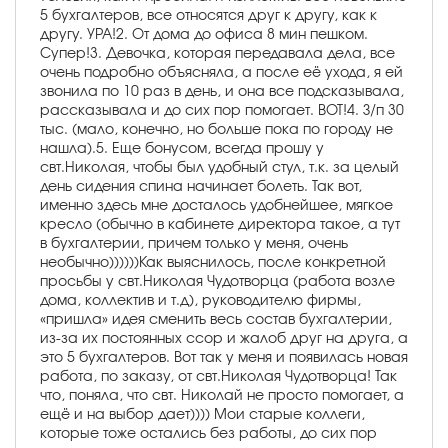
5 бухгалтеров, все относятся друг к другу, как к
другу. УРА!2. От дома до офиса 8 мин пешком.
Супер!3. Девочка, которая передавала дела, все
очень подробно объясняла, а после её ухода, я ей
звонила по 10 раз в день, и она все подсказывала,
рассказывала и до сих пор помогает. ВОТ!4. З/п 30
тыс. (мало, конечно, но больше пока по городу не
нашла).5. Еще бонусом, всегда прошу у
свт.Николая, чтобы был удобный стул, т.к. за целый
день сидения спина начинает болеть. Так вот,
именно здесь мне досталось удобнейшее, мягкое
кресло (обычно в кабинете директора такое, а тут
в бухгалтерии, причем только у меня, очень
необычно))))))Как выяснилось, после конкретной
просьбы у свт.Николая Чудотворца (работа возле
дома, коллектив и т.д), руководителю фирмы,
«пришла» идея сменить весь состав бухгалтерии,
из-за их постоянных ссор и жалоб друг на друга, а
это 5 бухгалтеров. Вот так у меня и появилась новая
работа, по заказу, от свт.Николая Чудотворца! Так
что, поняла, что свт. Николай не просто помогает, а
ещё и на выбор дает)))) Мои старые коллеги,
которые тоже остались без работы, до сих пор