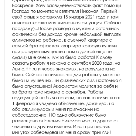
Воскресе! Хочу засвидетельствовать факт помощи
Господа по молитвам святителя Николая. Первый
свой отзыв я оставляла 15 января 2021 года и там
описана кратко моя жизненная ситуация. Сейчас
продолжу)...После развода с мужем и оставшись
фактически без дохода кроме небольшой выплаты
алиментов на ребенка, в съемной квартире с
семьей брата(так как квартира которую купили
при разделе имущества нам с дочкой еще не
сдали) мне очень нужна была работа! К слову
сказать работу я искала с сентября 2020 года, на
Авито,HH.ru и через знакомых, но результата не
было. Сейчас понимаю, что для работы у меня не
было ни душевных, ни физических сил-настолько я
была опустошена! Акафистом молится за себя и
за брата тоже начала с сентября. Работы
подходящей не было совсем, но как-то жили. и вот
1 февраля я увидела объявление, даже два, на
оба откликнулась и меня пригласили на
собеседование. НО одно объявление было
размещено от Евгения Николаевича, а другое от
человека с другим именем. И вот при первых
минутах собеседования меня сразу приняли!