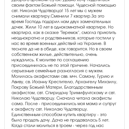
своим фактом Божьей помощи. Чудесной помощью
свт. Николая Чудотворца! 15 лет мы с мужем
снимали квартиру.Сменили 7 квартир.За это
время Господь подарил нам двух замечательных
дочек. Жили 10 лет в однокомнатной квартире. Но
квартира, как в сказке "Теремок", смогла приютить
неоднократно и родственников, которые гостили у
нас во время военных действий на Украине. В
тесноте да не в обиде, как говорится. Но в своем
собственном жилье, действительно, очень
нуждались. К молитве по соглашению
присоединилась не по этой причине. Начались
серьезные семейные разногласия с мужем.
Молилась акафистами свв. мчч. Самону, Гурию и
Авиву, св. Иоанну Крестителю, Архангелу Михаилу,
Покрову Божьей Матери, Благодарственным
акафистом, свт. Спиридону Тримифунтскому и свт.
Николаю Чудотворцу. Сначала читала акафисты
сама. После - присоединились моя мама и супруг
к акафисту свт. Николаю Чудотворцу.
Единственным способом купить квартиру - это
было продать дачу. Дача не продавалась 5 лет.
Когда стали молиться в троем - через год нас