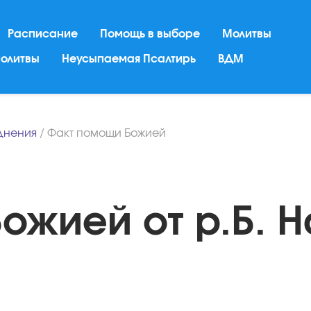
Расписание
Помощь в выборе
Молитвы
молитвы
Неусыпаемая Псалтирь
ВДМ
днения
/
Факт помощи Божией
ожией от р.Б. Н