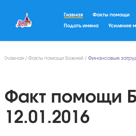
Главная
Факты помощи
Подать имена
Усиление 
Главная
/
Факты помощи Божией
/
Финансовые затру
Факт помощи Б
12.01.2016