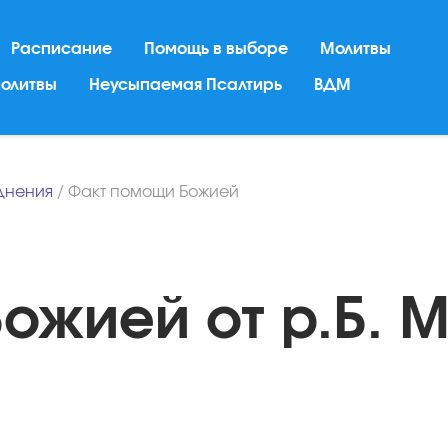
Расписание
Помощь в выборе
Молитвы
молитвы
Неусыпаемая Псалтирь
ВДМ
днения
/
Факт помощи Божией
ожией от р.Б. 