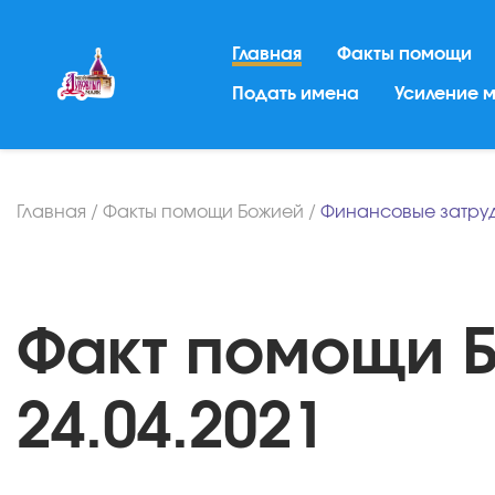
Главная
Факты помощи
Подать имена
Усиление 
Главная
/
Факты помощи Божией
/
Финансовые затру
Факт помощи Б
24.04.2021