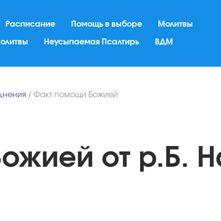
Расписание
Помощь в выборе
Молитвы
молитвы
Неусыпаемая Псалтирь
ВДМ
днения
/
Факт помощи Божией
ожией от р.Б. Н