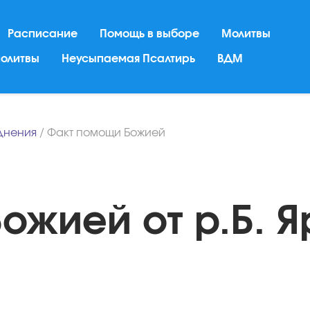
Расписание
Помощь в выборе
Молитвы
молитвы
Неусыпаемая Псалтирь
ВДМ
днения
/
Факт помощи Божией
ожией от р.Б. 