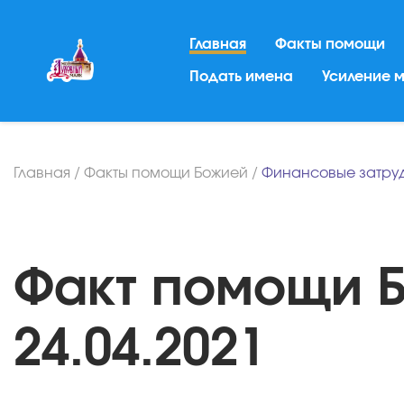
Главная
Факты помощи
Подать имена
Усиление 
Главная
/
Факты помощи Божией
/
Финансовые затру
Факт помощи Б
24.04.2021