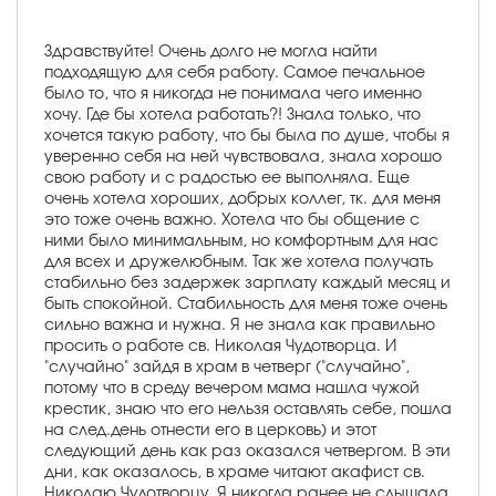
Здравствуйте! Очень долго не могла найти
подходящую для себя работу. Самое печальное
было то, что я никогда не понимала чего именно
хочу. Где бы хотела работать?! Знала только, что
хочется такую работу, что бы была по душе, чтобы я
уверенно себя на ней чувствовала, знала хорошо
свою работу и с радостью ее выполняла. Еще
очень хотела хороших, добрых коллег, тк. для меня
это тоже очень важно. Хотела что бы общение с
ними было минимальным, но комфортным для нас
для всех и дружелюбным. Так же хотела получать
стабильно без задержек зарплату каждый месяц и
быть спокойной. Стабильность для меня тоже очень
сильно важна и нужна. Я не знала как правильно
просить о работе св. Николая Чудотворца. И
"случайно" зайдя в храм в четверг ("случайно",
потому что в среду вечером мама нашла чужой
крестик, знаю что его нельзя оставлять себе, пошла
на след.день отнести его в церковь) и этот
следующий день как раз оказался четвергом. В эти
дни, как оказалось, в храме читают акафист св.
Николаю Чудотворцу. Я никогда ранее не слышала