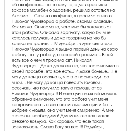
об акафистах... но почему-то, отдав крестик и
заказав молебен о здравии, решила остаться на
Акафист... Стоя на акафисте, я просила святого
Николая Чудотворца о работе, своими словами.
Как могла. Описала то, чего мне бы хотелось от
этой работы. Описала зарплату, какую бы мне
хотелось получать и даже говорила на что бы
хотела ее тратить... 19 декабря, в день святителя
Николая Чудотворца я вышла первый день на свою
работу, на ту работу, о которой просила... В ней
есть все о чем я просила свт. Николая
Чудотворца... Даже дословно то, что перечисляла в
своей просьбе, это все есть... И даже больше....Не
могу до конца осознать, что это происходит со
мной... Не могу до конца поверить головой,
осознать, что получила такую помощь от св.
Николая Чудотворца!!! И еще один важный момент,
обратила внимание, что эта работа учит меня
контролировать свои негативные эмоции и быть
добрее к людям, она учит меня смирению. А мне
это очень необходимо! Для меня это как глоток
свежего воздуха. Как хорошо, что есть такая
возможность. Слава Богу за все!!!! Радуйся ,