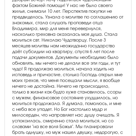
фактом Божией помощи! У нас не было своего
жилья, снимали 10 лет. Перспектив покупки не
предвиделось. Узнала о молитве по соглашению от
знакомых, стала слушать проповеди отца
Владимира, мир для меня перевернулся,
насколько греховна оказалась моя душа. Стала
молиться свт. Николаю Чудотворцу. После 3
месяцев молитвы нам неожиданно государство
даёт субсидии на квартиру, спустя 6 лет после
подачи документов. Документы необходимо было
обновлять, мы ничего не делали все эти годы, и тут
чудо! Я продолжаю молиться, начала ходить на
исповедь и причастие, столько Господь открыл мне
моих грехов, что меня посещали мысли, я вообще
ничего не достойна. Ничего не происходило,
только в жизни как-будто хуже становилось, ссоры
с мужем, финансовое состояние ухудшилось, но
молиться продолжала. Я думала, помолюсь, и мне
с неба все упадет. Но Бог настолько мудр и
милосерден, что направляет нас душу очищать. Я
успокоилась, смиренно стала молиться, но со
словами "на все воля Божья". Мы планировали
брать однушку, но муж нашел двушку, недорогую, с