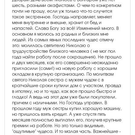
шесть, разными акафистами. О чем-то конкретном
почти не прошу, если уж только что-то случится
такое экстренное. Господь направляет, меняет
меня внутренне и внешне, хранит от бед и
напастей. Слава Богу за всё! Изменений много. В
основном я молюсь за родных и близких мне
людей. Из самых явных последних чудес отмечу
это: молилась святителю Николаю о
трудоустройстве близкого человека ( не мог пол
года найти работу после сокращения). Не прошло
и двух месяцев, как его совершенно неожиданно
пригласили (сами!) на новую работу с хорошим
окладом в крупную организацию. По молитвам
святого Николая сестра с мужем чудом с в
кратчайшие сроки купили дом с участком, правда
в ипотеку, но и то чудо, как все прошло быстро и
гладко! А ведь на этот дом уже были покупатели,
причем с наличными. Но Господь управил. В
прошлом году муж сестры купил хорошую машину,
но пришлось взять кредит. А уже спустя пять
месяцев полностью выплатил его, получив крупные
премии на работе. Но это только видимые,
"ощутимые" чудеса. И то малая часть. Важнейшие -