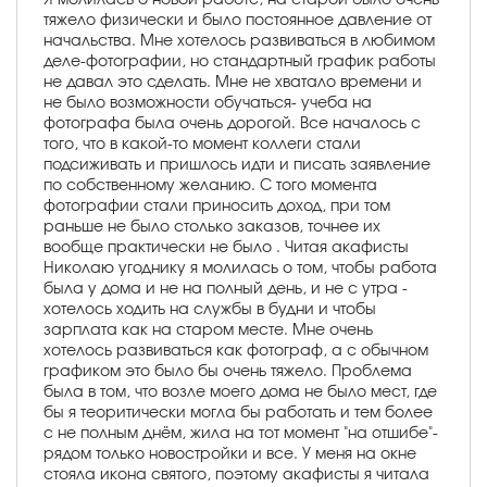
тяжело физически и было постоянное давление от
начальства. Мне хотелось развиваться в любимом
деле-фотографии, но стандартный график работы
не давал это сделать. Мне не хватало времени и
не было возможности обучаться- учеба на
фотографа была очень дорогой. Все началось с
того, что в какой-то момент коллеги стали
подсиживать и пришлось идти и писать заявление
по собственному желанию. С того момента
фотографии стали приносить доход, при том
раньше не было столько заказов, точнее их
вообще практически не было . Читая акафисты
Николаю угоднику я молилась о том, чтобы работа
была у дома и не на полный день, и не с утра -
хотелось ходить на службы в будни и чтобы
зарплата как на старом месте. Мне очень
хотелось развиваться как фотограф, а с обычном
графиком это было бы очень тяжело. Проблема
была в том, что возле моего дома не было мест, где
бы я теоритически могла бы работать и тем более
с не полным днём, жила на тот момент "на отшибе"-
рядом только новостройки и все. У меня на окне
стояла икона святого, поэтому акафисты я читала