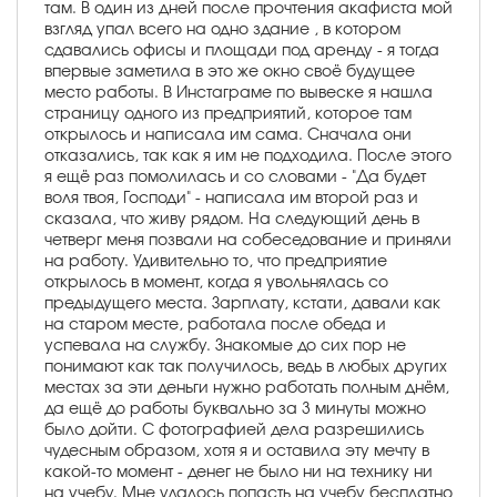
там. В один из дней после прочтения акафиста мой
взгляд упал всего на одно здание , в котором
сдавались офисы и площади под аренду - я тогда
впервые заметила в это же окно своё будущее
место работы. В Инстаграме по вывеске я нашла
страницу одного из предприятий, которое там
открылось и написала им сама. Сначала они
отказались, так как я им не подходила. После этого
я ещё раз помолилась и со словами - "Да будет
воля твоя, Господи" - написала им второй раз и
сказала, что живу рядом. На следующий день в
четверг меня позвали на собеседование и приняли
на работу. Удивительно то, что предприятие
открылось в момент, когда я увольнялась со
предыдущего места. Зарплату, кстати, давали как
на старом месте, работала после обеда и
успевала на службу. Знакомые до сих пор не
понимают как так получилось, ведь в любых других
местах за эти деньги нужно работать полным днём,
да ещё до работы буквально за 3 минуты можно
было дойти. С фотографией дела разрешились
чудесным образом, хотя я и оставила эту мечту в
какой-то момент - денег не было ни на технику ни
на учебу. Мне удалось попасть на учебу бесплатно