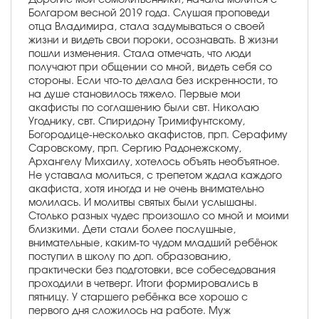
Болгаром весной 2019 года. Слушая проповеди
отца Владимира, стала задумываться о своей
жизни и видеть свои пороки, осознавать. В жизни
пошли изменения. Стала отмечать, что люди
получают при общении со мной, видеть себя со
стороны. Если что-то делала без искренности, то
на душе становилось тяжело. Первые мои
акафисты по соглашению были свт. Николаю
Угоднику, свт. Спиридону Тримифунтскому,
Богородице-несколько акафистов, прп. Серафиму
Саровскому, прп. Сергию Радонежскому,
Архангелу Михаилу, хотелось объять необъятное.
Не уставала молиться, с трепетом ждала каждого
акафиста, хотя иногда и не очень внимательно
молилась. И молитвы святых были услышаны.
Столько разных чудес произошло со мной и моими
близкими. Дети стали более послушные,
внимательные, каким-то чудом младший ребёнок
поступил в школу по доп. образованию,
практически без подготовки, все собеседования
проходили в четверг. Итоги формировались в
пятницу. У старшего ребёнка все хорошо с
первого дня сложилось на работе. Муж