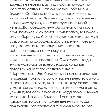
далеко не первый раз пишу факты помощи по
молитвам святых и Божьей Матери обо мне и
близких. Особенно много чудес происходит по
молитвам Николаю Чудотворцу. Такое впечатление,
что я прямо чувствую его присутствие в моей
жизни...Вот, обещала ему обязательно написать,
если поможет. И он помог...Если кратко, то молюсь
ему соборно уже более четырех лет, кажется. Муж
устроился на хорошую работу, премии, поездки,
покупка машины, оформление квартиры в
собственность, а потом покупка
трёхкомнатной...Все это по его святым молитвам,
хотя и знаю, что недостойны. Был случай, когда я
ему взмолилась от всего сердца, когда мы
потеряли нашего трехлетнего сына в
"Шереметьево". Это были минуты полного отчаяния
и надежды только на Бога и заступничество самого
скорого из всех угодников Его. Но хочу сказать, что
у меня всегда было чувство, что именно меня он не
услышит, вот если взмолиться, когда помощь нужна
тотчас же. Но я ошибалась. И от этого, что
говорится, волосы на голове шевелятся, когда
понимаешь, что происходит. А случилось то, что