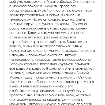
мой уже четырехлетний сын заболел. Он постоянно
с момента похода в школу (в Европе это
обязательно с трёх лет),он постоянно болеет. Все
как-то претерпевали, и сопли, и кашель, и
температуру. Но тут он словил, видимо, очень
сильный вирус (не думаю,что ковид). Так вот он
сразу же начал очень сильно кашлять, причем
постоянно. Кашлял каждую минуту. И конечно,
случилось это в воскресенье, когда все
европейские врачи не работают. Время шло к
вечеру, а сын все не переставал кашлять.Я
положила его спать, он уснул, но кашель начал его
изводить. Я прочитала акафист Святому
Пантелеймону, которому также молюсь соборно.
Ребенок страдал, постоянно крутился, садился,
все кашлял и кашлял. Я слёзно и очень сильно, как
навзрыд, стала молиться всем святым и Божьей
Матери. Вдруг пришла мысль помолится Святому
Николаю, чего обычно не делаю, когда прошу за а
сына. Я взяла маленькую иконку с его
изображением и положила ее на тумбочку у
кровати сына. Сама легла с малышом, держала
его головку высоко на своей груди и слёзно
молилась Святому Николаю. Я сказала про себя,