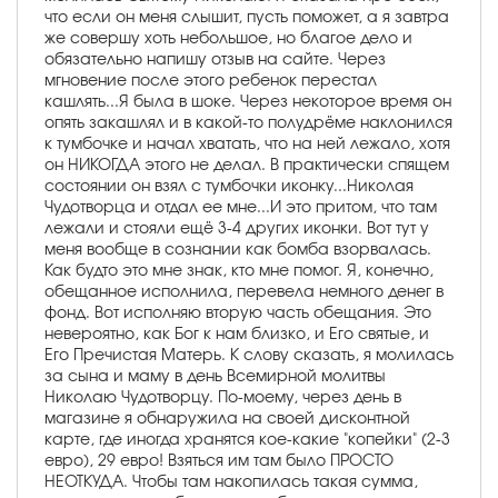
что если он меня слышит, пусть поможет, а я завтра
же совершу хоть небольшое, но благое дело и
обязательно напишу отзыв на сайте. Через
мгновение после этого ребенок перестал
кашлять...Я была в шоке. Через некоторое время он
опять закашлял и в какой-то полудрёме наклонился
к тумбочке и начал хватать, что на ней лежало, хотя
он НИКОГДА этого не делал. В практически спящем
состоянии он взял с тумбочки иконку...Николая
Чудотворца и отдал ее мне...И это притом, что там
лежали и стояли ещё 3-4 других иконки. Вот тут у
меня вообще в сознании как бомба взорвалась.
Как будто это мне знак, кто мне помог. Я, конечно,
обещанное исполнила, перевела немного денег в
фонд. Вот исполняю вторую часть обещания. Это
невероятно, как Бог к нам близко, и Его святые, и
Его Пречистая Матерь. К слову сказать, я молилась
за сына и маму в день Всемирной молитвы
Николаю Чудотворцу. По-моему, через день в
магазине я обнаружила на своей дисконтной
карте, где иногда хранятся кое-какие "копейки" (2-3
евро), 29 евро! Взяться им там было ПРОСТО
НЕОТКУДА. Чтобы там накопилась такая сумма,