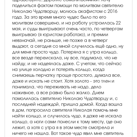
поделиться фактом помощи по молитвам святителю
Николаю Чудотворцу, молюсь акафистом с 2016
года. За это время много чудес было по его
молитвам совершено, и на работу устроилась 22
мая, и суды выигрывают очень часто, по четвергам
выигрываю (я юристом работаю), и премии
невзначай, не раньше, не позже а в четверг
выдают, а сегодня со мной случилось ещё одно, ну
для меня просто чудо. Потеряла я с утра кольцо,
все везде переискала, ну все, подумала, что не
найду, и не надеялась даже. С учетом, что сейчас
на улице холодно и потерять кольцо, когда
снимаешь перчатку проще простого, думала все,
даже и искать не стоит. Хотя золото - это тлен и
понимала, что переживать не надо, дело
наживное, а все равно было жалко. Днем
помолилась святителю Николаю Чудотворцу и, с
последней надеждой, пришла домой. Когда вошла
в дом, попросила святителя Николая помочь мне
найти кольцо, и случилось чудо, я даже не искала
кольцо, а ноги сами понесли к тому месту, где оно
лежит, а хотя с утра я в этом месте смотрела и
ничего не нашла. Вот такое чудо явил мне святитель