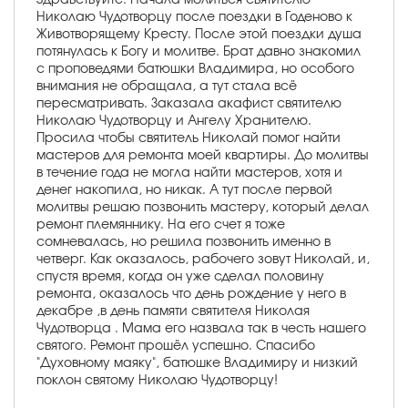
Николаю Чудотворцу после поездки в Годеново к
Животворящему Кресту. После этой поездки душа
потянулась к Богу и молитве. Брат давно знакомил
с проповедями батюшки Владимира, но особого
внимания не обращала, а тут стала всё
пересматривать. Заказала акафист святителю
Николаю Чудотворцу и Ангелу Хранителю.
Просила чтобы святитель Николай помог найти
мастеров для ремонта моей квартиры. До молитвы
в течение года не могла найти мастеров, хотя и
денег накопила, но никак. А тут после первой
молитвы решаю позвонить мастеру, который делал
ремонт племяннику. На его счет я тоже
сомневалась, но решила позвонить именно в
четверг. Как оказалось, рабочего зовут Николай, и,
спустя время, когда он уже сделал половину
ремонта, оказалось что день рождение у него в
декабре ,в день памяти святителя Николая
Чудотворца . Мама его назвала так в честь нашего
святого. Ремонт прошёл успешно. Спасибо
"Духовному маяку", батюшке Владимиру и низкий
поклон святому Николаю Чудотворцу!