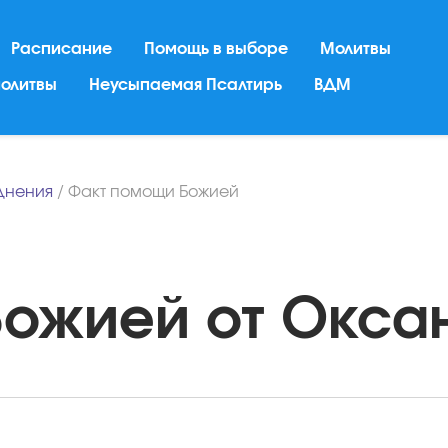
Расписание
Помощь в выборе
Молитвы
молитвы
Неусыпаемая Псалтирь
ВДМ
днения
/
Факт помощи Божией
ожией от Оксан