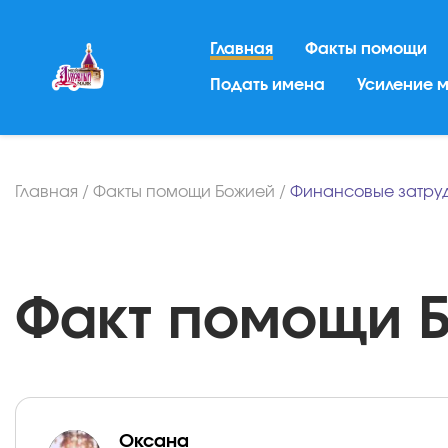
Главная
Факты помощи
Подать имена
Усиление 
Главная
/
Факты помощи Божией
/
Финансовые затру
Факт помощи Б
Оксана