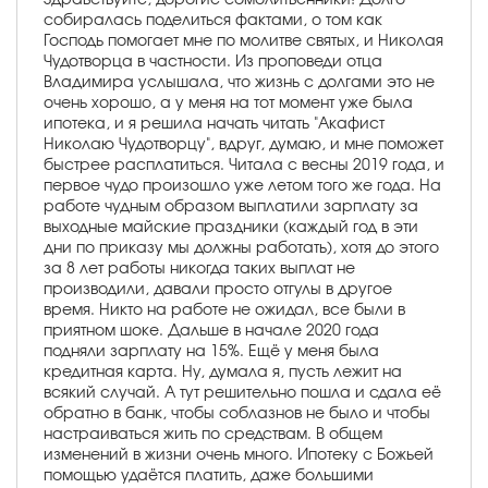
собиралась поделиться фактами, о том как
Господь помогает мне по молитве святых, и Николая
Чудотворца в частности. Из проповеди отца
Владимира услышала, что жизнь с долгами это не
очень хорошо, а у меня на тот момент уже была
ипотека, и я решила начать читать "Акафист
Николаю Чудотворцу", вдруг, думаю, и мне поможет
быстрее расплатиться. Читала с весны 2019 года, и
первое чудо произошло уже летом того же года. На
работе чудным образом выплатили зарплату за
выходные майские праздники (каждый год в эти
дни по приказу мы должны работать), хотя до этого
за 8 лет работы никогда таких выплат не
производили, давали просто отгулы в другое
время. Никто на работе не ожидал, все были в
приятном шоке. Дальше в начале 2020 года
подняли зарплату на 15%. Ещё у меня была
кредитная карта. Ну, думала я, пусть лежит на
всякий случай. А тут решительно пошла и сдала её
обратно в банк, чтобы соблазнов не было и чтобы
настраиваться жить по средствам. В общем
изменений в жизни очень много. Ипотеку с Божьей
помощью удаётся платить, даже большими