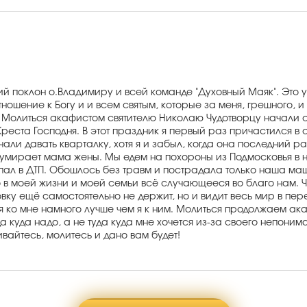
й поклон о.Владимиру и всей команде "Духовный Маяк". Это уж
ошение к Богу и и всем святым, которые за меня, грешного, и 
. Молиться акафистом святителю Николаю Чудотворцу начали с
ста Господня. В этот праздник я первый раз причастился в св
ли давать кварталку, хотя я и забыл, когда она последний ра
умирает мама жены. Мы едем на похороны из Подмосковья в наше 
опал в ДТП. Обошлось без травм и пострадала только наша маш
о в моей жизни и моей семьи всё случающееся во благо нам. 
ку ещё самостоятельно не держит, но и видит весь мир в пере
тся ко мне намного лучше чем я к ним. Молиться продолжаем а
а куда надо, а не туда куда мне хочется из-за своего непоним
вайтесь, молитесь и дано вам будет!