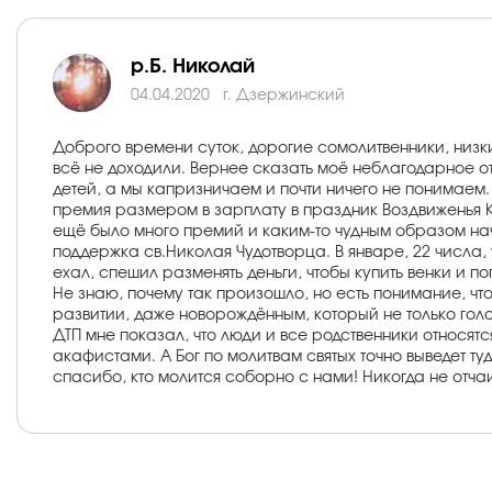
р.Б. Николай
04.04.2020
г. Дзержинский
Доброго времени суток, дорогие сомолитвенники, низки
всё не доходили. Вернее сказать моё неблагодарное отн
детей, а мы капризничаем и почти ничего не понимаем
премия размером в зарплату в праздник Воздвиженья Кре
ещё было много премий и каким-то чудным образом нача
поддержка св.Николая Чудотворца. В январе, 22 числа, 
ехал, спешил разменять деньги, чтобы купить венки и п
Не знаю, почему так произошло, но есть понимание, чт
развитии, даже новорождённым, который не только голов
ДТП мне показал, что люди и все родственники относя
акафистами. А Бог по молитвам святых точно выведет туд
спасибо, кто молится соборно с нами! Никогда не отчаи