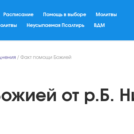
Расписание
Помощь в выборе
Молитвы
молитвы
Неусыпаемая Псалтирь
ВДМ
днения
/
Факт помощи Божией
ожией от р.Б. 