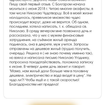
Пишу свой первый отзыв. С Болгаром начала
молиться с июня 2018 г. Читаю многие акафисты, в
том числе Николаю Чудотворцу. Всё в моей жизни
наладилось, превеликое множество чудес
происходит вокруг, даже не верится. Об одном,
последнем, хотела написать, т. к. обещала св.
Николаю. В среду вечером мне позвонила дочь и
рассказала, что у них с мужем финансовые
затруднения, на съёмное жильё аренда
поднялась, она в декрете, муж учится. Запросы
отправлены на дешевое жильё (трудно получить,
очередь). Решила я ( не знаю почему именно так),
но взяла и написала письмо Николаю Угоднику,
попросила походатайствовать, положила записку
к иконе. В четверг днем дочь звонит и говорит:
"Мама, нам жильё дали больше чем в половину
дешевле, электричество и вода входят в цену". Не
чудо ли?! Чтобы ещё и с такой скоростью!
Благодарностям нет предела!