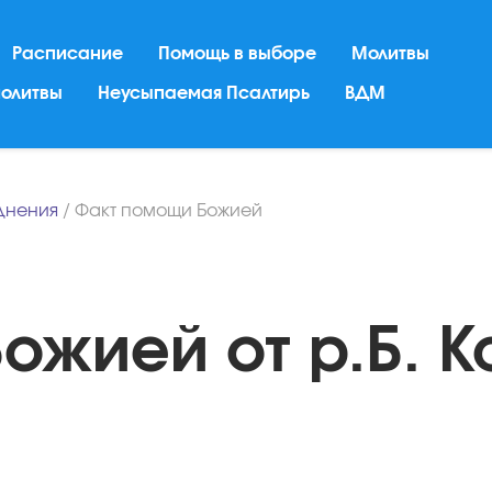
Расписание
Помощь в выборе
Молитвы
молитвы
Неусыпаемая Псалтирь
ВДМ
днения
/
Факт помощи Божией
ожией от р.Б. К