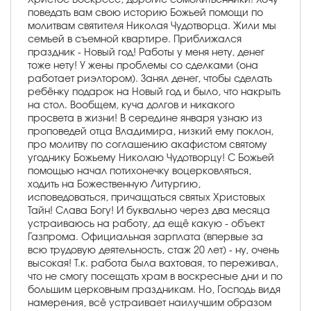
поведать вам свою историю Божьей помощи по
молитвам святителя Николая Чудотворца. Жили мы
семьей в съемной квартире. Приближался
праздник - Новый год! Работы у меня нету, денег
тоже нету! У жены проблемы со сделками (она
работает риэлтором). Занял денег, чтобы сделать
ребёнку подарок на Новый год и было, что накрыть
на стол. Вообщем, куча долгов и никакого
просвета в жизни! В середине января узнаю из
проповедей отца Владимира, низкий ему поклон,
про молитву по соглашению акафистом святому
угоднику Божьему Николаю Чудотворцу! С Божьей
помощью начал потихонечку воцерковляться,
ходить на Божественную Литургию,
исповедоваться, причащаться святых Христовых
Тайн! Слава Богу! И буквально через два месяца
устраиваюсь на работу, да ещё какую - объект
Газпрома. Официальная зарплата (впервые за
всю трудовую деятельность, стаж 20 лет) - ну, очень
высокая! Т.к. работа была вахтовая, то переживал,
что не смогу посещать храм в воскресные дни и по
большим церковным праздникам. Но, Господь видя
намерения, всё устраивает наилучшим образом