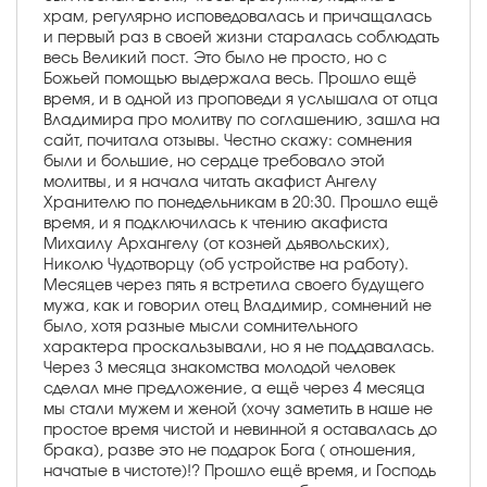
храм, регулярно исповедовалась и причащалась
и первый раз в своей жизни старалась соблюдать
весь Великий пост. Это было не просто, но с
Божьей помощью выдержала весь. Прошло ещё
время, и в одной из проповеди я услышала от отца
Владимира про молитву по соглашению, зашла на
сайт, почитала отзывы. Честно скажу: сомнения
были и большие, но сердце требовало этой
молитвы, и я начала читать акафист Ангелу
Хранителю по понедельникам в 20:30. Прошло ещё
время, и я подключилась к чтению акафиста
Михаилу Архангелу (от козней дьявольских),
Николю Чудотворцу (об устройстве на работу).
Месяцев через пять я встретила своего будущего
мужа, как и говорил отец Владимир, сомнений не
было, хотя разные мысли сомнительного
характера проскальзывали, но я не поддавалась.
Через 3 месяца знакомства молодой человек
сделал мне предложение, а ещё через 4 месяца
мы стали мужем и женой (хочу заметить в наше не
простое время чистой и невинной я оставалась до
брака), разве это не подарок Бога ( отношения,
начатые в чистоте)!? Прошло ещё время, и Господь