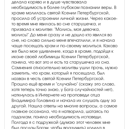
делала коряво и в душе чувствовала
необходимость в более глубоком познании веры. В
храме молилась святой Ксении Петербургской,
просила об устроении личной жизни. Через какое-
то время мне явилась во сне старушечка, и
призвала к молитве: "Молись, моя девочка,
молись!" До меня сразу и не дошло кто явился во
сне, но слова сильно меня впечатлили, и я начала
чаще посещать храм и по-своему молиться. Каково
же было мое удивление, когда в храме, подойдя к
иконе своей любимицы Ксении Петербургской,
поняла, что вот это и есть та старушечка из сна.
Сомнения относительно молитвы ушли прочь, нужно
заметить, что храм, который я посещала, был
назван в честь святой Ксении Петербургской.
Прошло ещё время и "случайно" (скажу это слово,
хотя теперь точно знаю, у Бога случайностей нет),
наткнулась в Интернете на проповеди отца
Владимира Головина и начала их слушать одну за
другой. Нашла ответы на многие вопросы, а самое
главное осознала, что я натворила, шатаясь по
гадалкам, поняла необходимость исповеди.
Полгода я с подружкой (думаю этот человек мне
был послан Богом, чтобы вразумить) ходила в