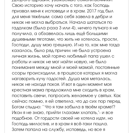
Свою историю хочу начать с того, как Господь
призвал меня к исповеди и в храм. 2017 год был
для меня тяжёлым: сама себя завела в дебри и
никак не могла выбраться. Начала шататься по
гадалкам (была раза 3 или 4), ничего путного я не
получила, а обзавелась лишь ещё большими
душевными тяготами, что жить не хотелось, прости,
Господи, душу мою грешную. И на то, как мне тогда
казалось, было ряд причин: не была устроена
личная жизнь, мой горячо любимый папа ушел с
работы и никак не мог найти новую, не было
понимания между мной и моей мамой, постоянные
ссоры происходили, в процессе которых я могла
наговорить кучу гадостей. Душа моя металась,
никак не находя покоя. И вот в один момент моя
крестная мама предложила мне сходить в храм,
поставить свечи, попросить желаемое у святых. Как
сейчас помню, я ей ответила, что до сих пор перед
Богом стыдно: " Что я там забыла в твоём храме!?
Икон я не знаю, прийти глазами хлопать,"- и все
подобное. От гордости своей не хотела идти, но
Господь милостив, и в храм я всё-таки пошла.
Затем попала на службу, исповедь, но все я