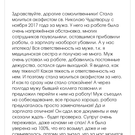
Здравствуйте, дорогие сомолитвенники! Стала
молиться акафистом cв. Николаю Чудотворцу с
ноября 2017 года за мужа. У него на работе была
очень напряжённая обстановка, многих
сотрудников поувольняли, оставшимся прибавили
работы, а зарплату наоборот убавили. А у нас
ипотека/ Вся ответственность на муже, т.к. я
медицинская сестра и получаю не много. Муж
очень уставал на работе, добавились постоянные
дежурства, остался один выходной. Я видела, как
ему тяжело!!! Какая тяжесть и ответственность на
нем. И поэтому стала молиться акафистом за него.
И как-то сразу нам стало спокойнее! А через
полгода мужу бывший коллега позвонил и
предложил перейти к ним на работу! Муж съездил
на собеседование, все прошло хорошо, работа
предлагалась просто замечательная! Да и
зарплата отличная! Он сдал все документы и ему
сказали ждать - будет проверка. Супруг очень
переживал, даже ночами не спал! А я была
уверена на 100%, что его возьмут, даже и не
сомневалась, потому что знала, что за нас молится