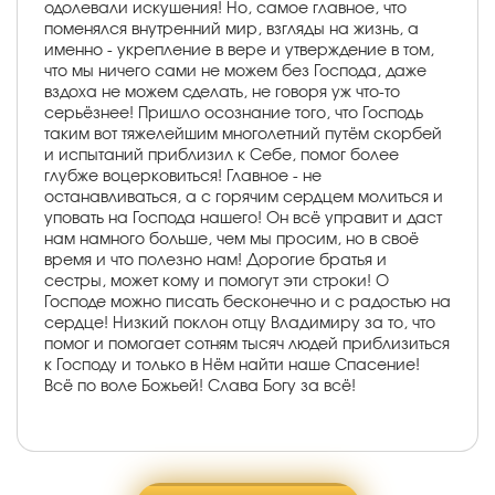
одолевали искушения! Но, самое главное, что
поменялся внутренний мир, взгляды на жизнь, а
именно - укрепление в вере и утверждение в том,
что мы ничего сами не можем без Господа, даже
вздоха не можем сделать, не говоря уж что-то
серьёзнее! Пришло осознание того, что Господь
таким вот тяжелейшим многолетний путём скорбей
и испытаний приблизил к Себе, помог более
глубже воцерковиться! Главное - не
останавливаться, а с горячим сердцем молиться и
уповать на Господа нашего! Он всё управит и даст
нам намного больше, чем мы просим, но в своё
время и что полезно нам! Дорогие братья и
сестры, может кому и помогут эти строки! О
Господе можно писать бесконечно и с радостью на
сердце! Низкий поклон отцу Владимиру за то, что
помог и помогает сотням тысяч людей приблизиться
к Господу и только в Нём найти наше Спасение!
Всё по воле Божьей! Слава Богу за всё!