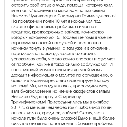
оставить свой отзыв о чуде, помощи, которую явил
мне наш Спаситель по молитвам наших святых
Николая Чудотворца и Спиридона Тримифунтского!
На протяжении почти 10 лет я находился под
властью финансовых проблем, а именно в
кредитах, краткосрочные займов, количество
которых доходило до 15. Последние годы я уже не
справлялся с такой нагрузкой и постепенно
начинал тонуть в унынии, а там уже и в отчаянии,
параллельно прикладывался к алкоголю,
успокаивая себя, что это как-то спасает и отдаляет
от проблем. Как же я тогда сильно заблуждался! И
вот в пиковый момент отчаяния до моей мамы
доходит информация о молитве по соглашению, о
батюшке Владимире, о его святом труде Господу
нашему! Мы, не задумываясь, присоединяемся,
взяв благословение на чтение акафистов святым
Николаю Чудотворцу и Спиридону
Тримифунтскому! Присоединились мы в октябре
2017 г., а меньше чем через год я избавился почти
от всех долгов, кредитов, займов! Скажу, что в
начале пути было очень сложно! Было и ещё более
сильное отчаяние на тот момент, больше проблем,