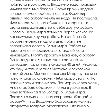
побывала в Болгаре, о. Владимир тогда проводил
индивидуальные беседы. Среди прочих задала
вопрос о смене работы, на что о. Владимир
ответил, что работу менять не надо. Не послушала.
«Как же так, меня там обижают, а я терпи», - и
стала выпрашивать у Бога себе другую работу.
Слова о. Владимира помнила. Через несколько
лет получила другую работу. На этой новой
работе не было ни одного дня, чтобы я не
вспоминала совет о. Владимира. Работа не
просто мне не нравилась, я стала её люто
ненавидеть. И опять просить у Бога новую работу.
Где-то когда-то слышала, что в критических
ситуациях нужно читать акафист 40 дней. Решила,
что буду читать акафист Матроне Московской
каждый день. Месяца через два Матронушка мне
приснилась со словами: «Тебя скоро уволят». Ну,
приснилось и приснилось. Примерно через месяц
мне на работе объявили, что меня увольняют. В
беде вспомнила про Болгар, о. Владимира.
Поехала с единственным вопросом: «Как найти
работу?» - и о. Владимир благословил молиться
акафистом Матроне Московской. Это было в