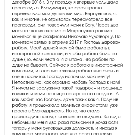
декабре 2016 г. В ту поездку я впервые услышала
проповедь о. Владимира, которая просто
перевернула мой душевный мир. Вернувшись, я,
как и многие, не отрываясь пересмотрела все
проповеди, они повернули меня к Богу. Через два
месяца чтения акафиста Матронушке решила
молиться ещё акафистом Николаю Чудотворцу. По
молитвам святых в апреле 2017 г. Господь даровал
работу. Моей давней мечтой было работать в
иностранной компании, и чтобы работа была по
душе (но, если честно, я считала, что работы по
душе не бывает). Сейчас я работаю в иностранной
компании, и впервые в жизни работа мне очень и
очень нравится. Господь исполнил мою мечту!
Непостижимо, как огромна любовь Господа к нам!
Я ничем не заслужила такой подарок – и грешница
великая и молитвенница совершенно негодная. А
как любит нас Господь, даже таких как я. Получив
работу, я продолжала молиться акафистами уже
просто в благодарность. Но то, что стало
происходить потом, я совсем не ожидала. За год с
небольшим меня два раза повысили в должности,
теперь у меня руководящая должность и иногда я
замещаю директора, мне два раза повысили