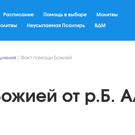
Расписание
Помощь в выборе
Молитвы
молитвы
Неусыпаемая Псалтирь
ВДМ
днения
/
Факт помощи Божией
ожией от р.Б. 