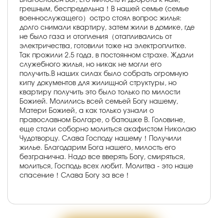
грешным, беспредельна！В нашей семье (семье
военнослужащего）остро стоял вопрос жилья:
долго снимали квартиру, затем жили в домике, где
не было газа и отопления（отапливались от
электричества, готовили тоже на электроплитке.
Так прожили 2.5 года, в постоянном страхе. Ждали
служебного жилья, но никак не могли его
получить.В наших силах было собрать огромную
кипу документов для жилищной структуры, но
квартиру получить это было только по милости
Божией. Молились всей семьей Богу нашему,
Матери Божией, а как только узнали о
православном Болгаре, о батюшке В. Головине,
еще стали соборно молиться акафистом Николаю
Чудотворцу. Слава Господу нашему！Получили
жилье. Благодарим Бога нашего, милость его
безгранична. Надо все вверять Богу, смиряться,
молиться, Господь всех любит. Молитва - это наше
спасение！Слава Богу за все！