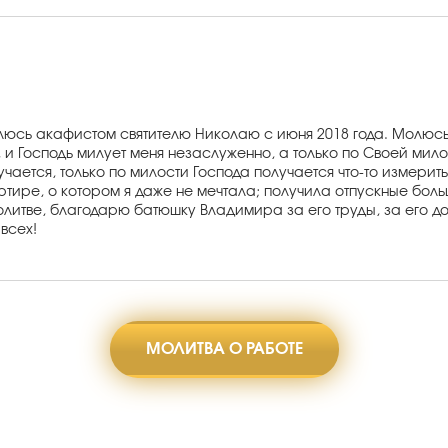
люсь акафистом святителю Николаю с июня 2018 года. Молюсь
 и Господь милует меня незаслуженно, а только по Своей милос
чается, только по милости Господа получается что-то измерить
ртире, о котором я даже не мечтала; получила отпускные бол
литве, благодарю батюшку Владимира за его труды, за его до
всех!
МОЛИТВА О РАБОТЕ