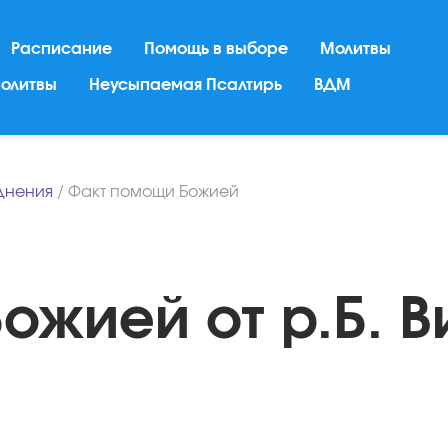
Расписание
Помощь в выборе
Молитвы
молитвы
Неусыпаемая Псалтирь
ВДМ
днения
/
Факт помощи Божией
ожией от р.Б. В