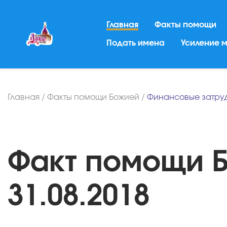
Главная
Факты помощи
Подать имена
Усиление 
Главная
/
Факты помощи Божией
/
Финансовые затру
Факт помощи Бо
31.08.2018