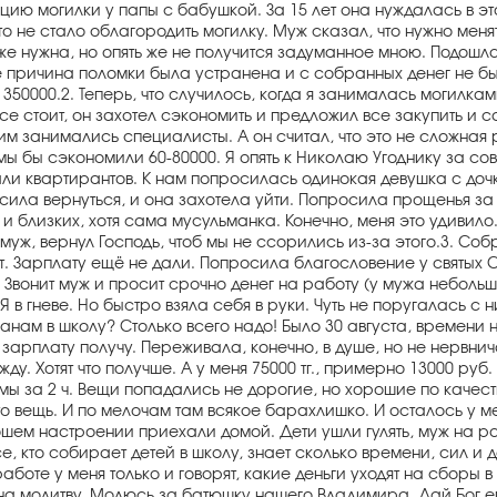
кцию могилки у папы с бабушкой. За 15 лет она нуждалась в эт
 то не стало облагородить могилку. Муж сказал, что нужно меня
оже нужна, но опять же не получится задуманное мною. Подошла
 причина поломки была устранена и с собранных денег не был
не 350000.2. Теперь, что случилось, когда я занималась могилк
все стоит, он захотел сэкономить и предложил все закупить и 
 этим занимались специалисты. А он считал, что это не сложна
 мы бы сэкономили 60-80000. Я опять к Николаю Угоднику за со
и квартирантов. К нам попросилась одинокая девушка с дочко
ила вернуться, и она захотела уйти. Попросила прощенья за 
и близких, хотя сама мусульманка. Конечно, меня это удивило.
 муж, вернул Господь, чтоб мы не ссорились из-за этого.3. Со
т. Зарплату ещё не дали. Попросила благословение у святых С
 Звонит муж и просит срочно денег на работу (у мужа небольшо
Я в гневе. Но быстро взяла себя в руки. Чуть не поругалась с
нам в школу? Столько всего надо! Было 30 августа, времени не
 зарплату получу. Переживала, конечно, в душе, но не нервнич
ду. Хотят что получше. А у меня 75000 тг., примерно 13000 ру
ы за 2 ч. Вещи попадались не дорогие, но хорошие по качеству
то вещь. И по мелочам там всякое барахлишко. И осталось у м
ошем настроении приехали домой. Дети ушли гулять, муж на р
, кто собирает детей в школу, знает сколько времени, сил и д
боте у меня только и говорят, какие деньги уходят на сборы в
ь на молитву. Молюсь за батюшку нашего Владимира. Дай Бог е