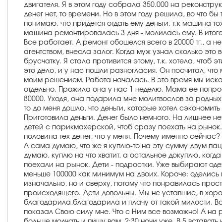
двигателя. Я в этом году собрала 350.000 на реконстру
денег нет, то времени. Но в этом году решила, во что бы
понимаю, что придется отдать ему деньги, т.к машина т
машина ремонтировалась 3 дня - молилась ему. В итоге
Все работает. А ремонт обошелся всего в 20000 тг., а 
агентством, внесла залог. Когда муж узнал сколько это 
брусчатку. Я стала противится этому, т.к. хотела, чтоб
это дело, и у нас пошли разногласия. Он посчитал, что
моим решением. Работа началась. В это время мы искал
отдельно. Прожила она у нас 1 неделю. Мама ее попрос
80000. Уходя, она подарила мне молитвослов за родных 
то до меня дошло, что деньги, которые хотел сэкономить
Приготовила деньги. Денег было немного. На лишнее не
детей с парикмахерской, чтоб сразу поехать на рынок.
половина тех денег, что у меня. Почему именно сейчас? 
А сама думаю, что же я куплю-то на эту сумму двум паца
думаю, куплю на что хватит, а остальное докуплю, когда
поехали на рынок. Дети - подростки. Уже выбирают одеж
меньше 100000 как минимум на двоих. Короче: оделись м
изначально, но и сверху, потому что понравилась прос
происходящего. Дети довольны. Мы не уставшие, в хор
благодарила,благодарила и плачу от такой милости. Все
показал Свою силу мне. Что с Ним все возможно! А на ра
больше молчать и пишу вам. 2:30 ночи уже. В 5 встават