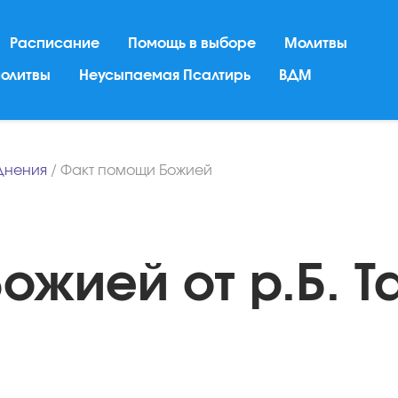
Расписание
Помощь в выборе
Молитвы
молитвы
Неусыпаемая Псалтирь
ВДМ
днения
/
Факт помощи Божией
жией от р.Б. Т