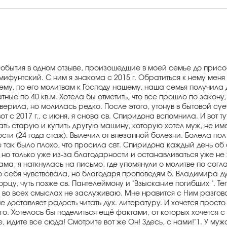
 события в одном отзыве, произошедшие в моей семье до присо
имифунтский. С ним я знакома с 2015 г. Обратиться к нему меня
ему, по его молитвам к Господу нашему, наша семья получила
ые по 40 кв.м. Хотела бы отметить, что все прошло по закону,
а верила, но молилась редко. После этого, утонув в бытовой с
вот с 2017 г., с июня, я снова св. Спиридона вспомнила. И вот 
ь старую и купить другую машину, которую хотел муж, не имея
и (24 года стаж). Вылечил от внезапной болезни. Болела пол г
е так было плохо, что просила свт. Спиридона каждый день об о
 но только уже из-за благодарности и останавливаться уже не 
а, я наткнулась на письмо, где упомянули о молитве по согл
чно себя чувствовала, но благодаря проповедям б. Владимира 
цу, чуть позже св. Пантелеймону и "Взыскание погибших ". Т
 я во всех смыслах не заслуживаю. Мне нравится с Ним разгов
оставляет радость читать дух. литературу. И хочется просто м
. Хотелось бы поделиться ещё фактами, от которых хочется с 
ите, идите все сюда! Смотрите вот же Он! Здесь, с нами!"1. У