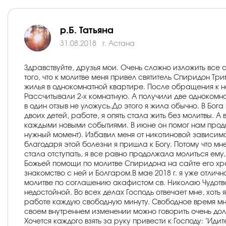
р.Б. Татьяна
31.08.2018
г. Астана
Здравствуйте, друзья мои. Очень сложно изложить все
того, что к молитве меня привел святитель Спиридон Тр
жилья в однокомнатной квартире. После обращения к н
Рассчитывали 2-х комнатную. А получили две однокомнатн
в один отзыв не уложусь.До этого я жила обычно. В Бог
двоих детей, работе, я опять стала жить без молитвы. А 
каждыми новыми событиями. В июне он помог нам продат
нужный момент). Избавил меня от никотиновой зависимост
благодаря этой болезни я пришла к Богу. Потому что мн
стала отступать, я все равно продолжала молиться ему,
Божьей помощи по молитве Спиридона на сайте его храм
знакомство с ней и Болгаром.В мае 2018 г. я уже отли
молитве по соглашению акафистом св. Николаю Чудотвор
недостойной. Во всех делах Господь отвечает мне, хоть
работе каждую свободную минуту. Свободное время мне д
своем внутреннем изменении можно говорить очень долго
Хочется каждого взять за руку привести к Господу: "Ид