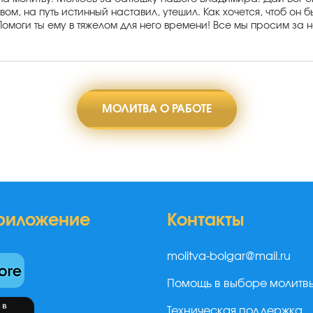
ом, на путь истинный наставил, утешил. Как хочется, чтоб он 
Помоги ты ему в тяжелом для него времени! Все мы просим за н
МОЛИТВА О РАБОТЕ
риложение
Контакты
molitva-bolgar@mail.ru
Помощь в выборе молитв
Техническая поддержка