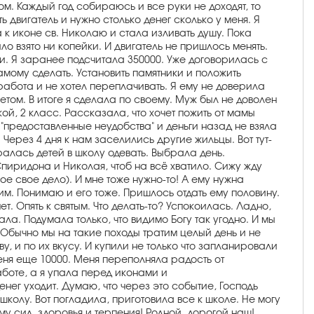
ом. Каждый год собираюсь и все руки не доходят, то
ть двигатель и нужно столько денег сколько у меня. Я
 к иконе св. Николаю и стала изливать душу. Пока
о взято ни копейки. И двигатель не пришлось менять.
ами. Я заранее подсчитала 350000. Уже договорилась с
самому сделать. Установить памятники и положить
я работа и не хотел переплачивать. Я ему не доверила
ветом. В итоге я сделала по своему. Муж был не доволен
й, 2 класс. Рассказала, что хочет пожить от мамы
"предоставленные неудобства" и деньги назад не взяла
 Через 4 дня к нам заселились другие жильцы. Вот тут-
бралась детей в школу одевать. Выбрала день.
пиридона и Николая, чтоб на всё хватило. Сижу жду
е свое дело). И мне тоже нужно-то! А ему нужна
 ним. Понимаю и его тоже. Пришлось отдать ему половину.
т. Опять к святым. Что делать-то? Успокоилась. Ладно,
ала. Подумала только, что видимо Богу так угодно. И мы
б. Обычно мы на такие походы тратим целый день и не
, и по их вкусу. И купили не только что запланировали
еня еще 10000. Меня переполняла радость от
аботе, а я упала перед иконами и
енег уходит. Думаю, что через это событие, Господь
 школу. Вот погладила, приготовила все к школе. Не могу
му сил, здоровья и терпения! Родной, дорогой наш!