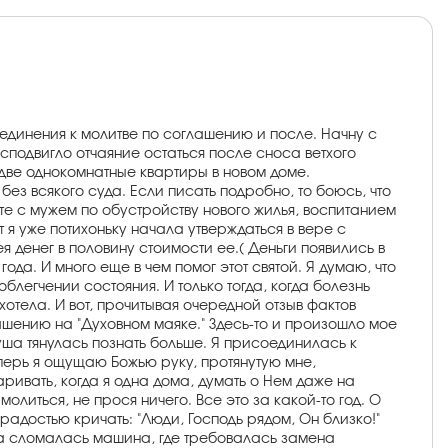
единения к молитве по соглашению и после. Начну с
 сподвигло отчаяние остаться после сноса ветхого
 две однокомнатные квартиры в новом доме.
 без всякого суда. Если писать подробно, то боюсь, что
уете с мужем по обустройству нового жилья, воспитанием
тут я уже потихоньку начала утверждаться в вере с
 денег в половину стоимости ее.( Деньги появились в
ода. И много еще в чем помог этот святой. Я думаю, что
блегчении состояния. И только тогда, когда болезнь
хотела. И вот, прочитывая очередной отзыв фактов
ашению на "Духовном маяке." Здесь-то и произошло мое
душа тянулась познать больше. Я присоединилась к
еперь я ощущаю Божью руку, протянутую мне,
аривать, когда я одна дома, думать о Нем даже на
олиться, не прося ничего. Все это за какой-то год. О
радостью кричать: "Люди, Господь рядом, Он близко!"
 мужа сломалась машина, где требовалась замена