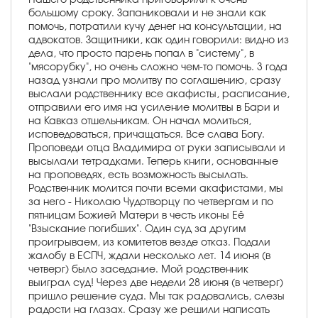
большому сроку. Запаниковали и не знали как
помочь, потратили кучу денег на консультации, на
адвокатов. Защитники, как один говорили: видно из
дела, что просто парень попал в "систему", в
"мясорубку", но очень сложно чем-то помочь. 3 года
назад узнали про молитву по соглашению, сразу
выслали родственнику все акафисты, расписание,
отправили его имя на усиление молитвы в Бари и
на Кавказ отшельникам. Он начал молиться,
исповедоваться, причащаться. Все слава Богу.
Проповеди отца Владимира от руки записывали и
высылали тетрадками. Теперь книги, основанные
на проповедях, есть возможность высылать.
Родственник молится почти всеми акафистами, мы
за него - Николаю Чудотворцу по четвергам и по
пятницам Божией Матери в честь иконы Её
"Взыскание погибших". Один суд за другим
проигрываем, из комитетов везде отказ. Подали
жалобу в ЕСПЧ, ждали несколько лет. 14 июня (в
четверг) было заседание. Мой родственник
выиграл суд! Через две недели 28 июня (в четверг)
пришло решение суда. Мы так радовались, слезы
радости на глазах. Сразу же решили написать