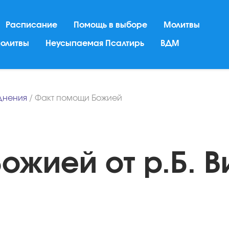
Расписание
Помощь в выборе
Молитвы
молитвы
Неусыпаемая Псалтирь
ВДМ
днения
/
Факт помощи Божией
ожией от р.Б. В