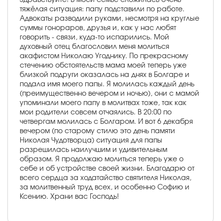
тяжёлая ситуация: папу подставили по работе.
Адвокаты разводили руками, несмотря на круглые
суммы гонораров, друзья и, как у нас любят
говорить - связи, куда-то испарились. Мой
духовный отец благословил меня молиться
акафистом Николаю Угоднику. По прекрасному
стечению обстоятельств мама моей теперь уже
близкой подруги оказалась на днях в Болгаре и
подала имя моего папы. Я молилась каждый день
(преимущественно вечером и ночью), они с мамой
упоминали моего папу в молитвах тоже, так как
мои родители совсем отчаялись. В 20:00 по
четвергам молилась с Болгаром. И вот 6 декабря
вечером (по старому стилю это день памяти
Николая Чудотворца) ситуация для папы
разрешилась наилучшим и удивительным
образом. Я продолжаю молиться теперь уже о
себе и об устройстве своей жизни. Благодарю от
всего сердца за ходатайство святителя Николая,
за молитвенный труд всех, и особенно Софию и
Ксению. Храни вас Господь!