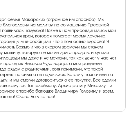
одаря семье Макарских (огромное им спасибо)! Мы
с благословил на молитву по соглашению Пресвятой
ут появилась надежда! Позже к нам присоединились мои
мечательная врач, которая помогает моему лечению.
ородицы мне сообщили, что я полностью здорова! Я
милость Божью и что в скором времени мы станем
 машину, которую не могли долго продать, и купили
лощади мы даже и не мечтали, так как денег у нас нет
у в праздник Николая Чудотворца, а мои родители
да рядом с родителями, хотя понимали, что такой
треть, но сильно не надеялись. Встречу назначили на
идку, и мы смогли договориться о ее покупке. Все сделки
овскому, св.Пантелеймону, Архистратигу Михаилу - и
Огромное спасибо батюшке Владимиру Головину и всем,
нашего! Слава Богу за все!