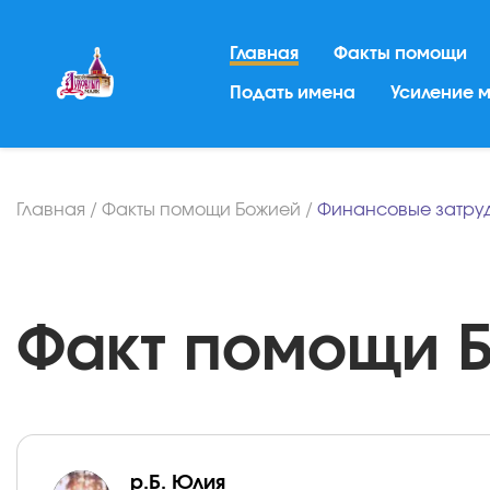
Главная
Факты помощи
Подать имена
Усиление 
Главная
/
Факты помощи Божией
/
Финансовые затру
Факт помощи Бо
р.Б. Юлия