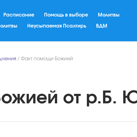
Расписание
Помощь в выборе
Молитвы
молитвы
Неусыпаемая Псалтирь
ВДМ
днения
/
Факт помощи Божией
жией от р.Б. Ю