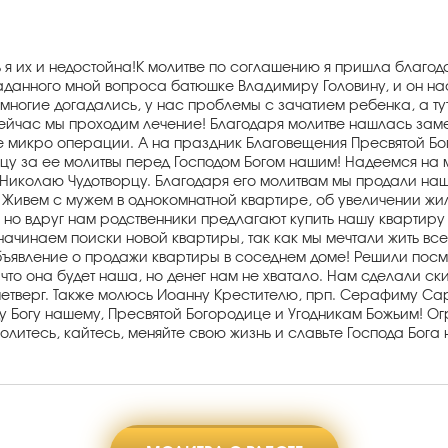
ть я их и недостойна!К молитве по соглашению я пришла благ
аданного мной вопроса батюшке Владимиру Головину, и он на
 многие догадались, у нас проблемы с зачатием ребенка, а т
о сейчас мы проходим лечение! Благодаря молитве нашлась за
е микро операции. А на праздник Благовещения Пресвятой Бог
цу за ее молитвы перед Господом Богом нашим! Надеемся на 
иколаю Чудотворцу. Благодаря его молитвам мы продали нашу
ивем с мужем в однокомнатной квартире, об увеличении жилп
ак, но вдруг нам родственники предлагают купить нашу квартир
чинаем поиски новой квартиры, так как мы мечтали жить всег
бъявление о продажи квартиры в соседнем доме! Решили посмо
 что она будет наша, но денег нам не хватало. Нам сделали ск
четверг. Также молюсь Иоанну Крестителю, прп. Серафиму Сар
ду Богу нашему, Пресвятой Богородице и Угодникам Божьим! 
литесь, кайтесь, меняйте свою жизнь и славьте Господа Бога 