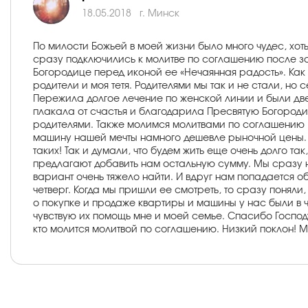
18.05.2018
г. Минск
По милости Божьей в моей жизни было много чудес, хо
сразу подключились к молитве по соглашению после з
Богородице перед иконой ее «Нечаянная радость». Как
родители и моя тетя. Родителями мы так и не стали, н
Пережила долгое лечение по женской линии и были дв
плакала от счастья и благодарила Пресвятую Богороди
родителями. Также молимся молитвами по соглашению Н
машину нашей мечты намного дешевле рыночной цены. Ж
таких! Так и думали, что будем жить еще очень долго т
предлагают добавить нам остальную сумму. Мы сразу на
вариант очень тяжело найти. И вдруг нам попадается о
четверг. Когда мы пришли ее смотреть, то сразу поняли,
о покупке и продаже квартиры и машины у нас были в 
чувствую их помощь мне и моей семье. Спасибо Госпо
кто молится молитвой по соглашению. Низкий поклон! Мо