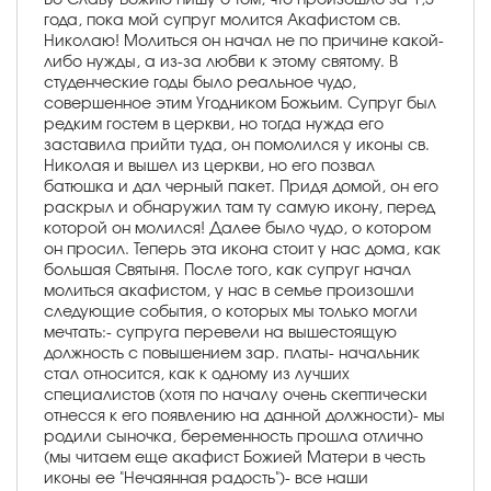
года, пока мой супруг молится Акафистом св.
Николаю! Молиться он начал не по причине какой-
либо нужды, а из-за любви к этому святому. В
студенческие годы было реальное чудо,
совершенное этим Угодником Божьим. Супруг был
редким гостем в церкви, но тогда нужда его
заставила прийти туда, он помолился у иконы св.
Николая и вышел из церкви, но его позвал
батюшка и дал черный пакет. Придя домой, он его
раскрыл и обнаружил там ту самую икону, перед
которой он молился! Далее было чудо, о котором
он просил. Теперь эта икона стоит у нас дома, как
большая Святыня. После того, как супруг начал
молиться акафистом, у нас в семье произошли
следующие события, о которых мы только могли
мечтать:- супруга перевели на вышестоящую
должность с повышением зар. платы- начальник
стал относится, как к одному из лучших
специалистов (хотя по началу очень скептически
отнесся к его появлению на данной должности)- мы
родили сыночка, беременность прошла отлично
(мы читаем еще акафист Божией Матери в честь
иконы ее "Нечаянная радость")- все наши