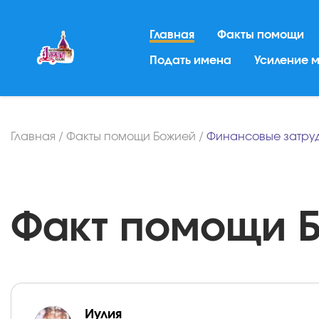
Главная
Факты помощи
Подать имена
Усиление 
Главная
/
Факты помощи Божией
/
Финансовые затру
Факт помощи Бо
Иулия