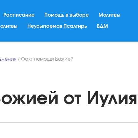
Расписание
Помощь в выборе
Молитвы
молитвы
Неусыпаемая Псалтирь
ВДМ
днения
/
Факт помощи Божией
жией от Иулия 