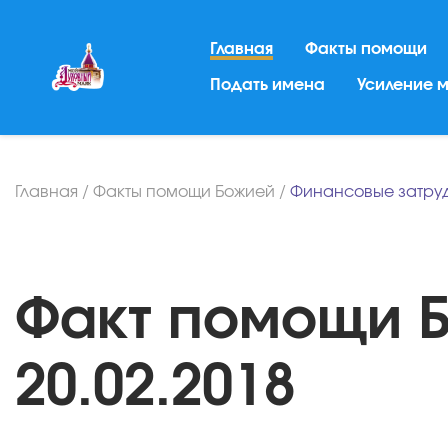
Главная
Факты помощи
Подать имена
Усиление 
Главная
/
Факты помощи Божией
/
Финансовые затру
Факт помощи Бо
20.02.2018