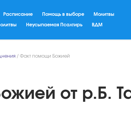
Расписание
Помощь в выборе
Молитвы
молитвы
Неусыпаемая Псалтирь
ВДМ
днения
/
Факт помощи Божией
жией от р.Б. Т