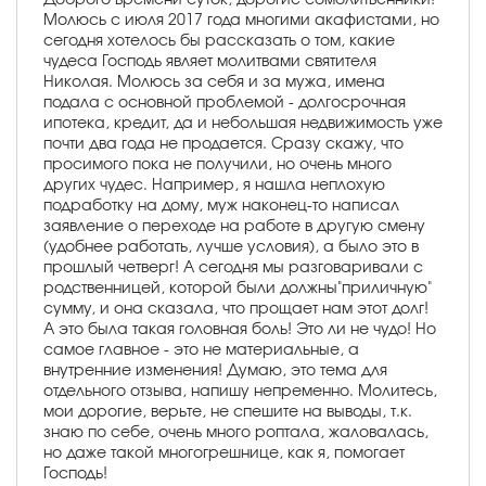
Молюсь с июля 2017 года многими акафистами, но
сегодня хотелось бы рассказать о том, какие
чудеса Господь являет молитвами святителя
Николая. Молюсь за себя и за мужа, имена
подала с основной проблемой - долгосрочная
ипотека, кредит, да и небольшая недвижимость уже
почти два года не продается. Сразу скажу, что
просимого пока не получили, но очень много
других чудес. Например, я нашла неплохую
подработку на дому, муж наконец-то написал
заявление о переходе на работе в другую смену
(удобнее работать, лучше условия), а было это в
прошлый четверг! А сегодня мы разговаривали с
родственницей, которой были должны"приличную"
сумму, и она сказала, что прощает нам этот долг!
А это была такая головная боль! Это ли не чудо! Но
самое главное - это не материальные, а
внутренние изменения! Думаю, это тема для
отдельного отзыва, напишу непременно. Молитесь,
мои дорогие, верьте, не спешите на выводы, т.к.
знаю по себе, очень много роптала, жаловалась,
но даже такой многогрешнице, как я, помогает
Господь!