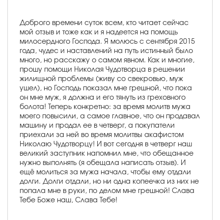
Доброго времени суток всем, кто читает сейчас
мой отзыв и тоже как и я надеется на помощь
милосердного Господа. Я молюсь с сентября 2015
года, чудес и наставлений на путь истинный было
много, но расскажу о самом явном. Как и многие,
прошу помощи Николая Чудотворца в решении
жилищной проблемы (живу со свекровью, муж
ушел), но Господь показал мне грешной, что пока
он мне муж, я должна и его тянуть из греховного
болота! Теперь конкретно: за время молитв мужа
моего повысили, а самое главное, что он продавал
машину и продал ее в четверг, а покупатели
приехали за ней во время молитвы акафистом
Николаю Чудотворцу! И вот сегодня в четверг наш
великий заступник напомнил мне, что обещанное
нужно выполнять (я обещала написать отзыв). И
ещё молиться за мужа начала, чтобы ему отдали
долги. Долги отдали, но ни одна копеечка из них не
попала мне в руки, по делом мне грешной! Слава
Тебе Боже наш, Слава Тебе!