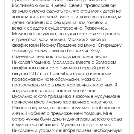
Воспитываю одна 4 детей. Своей "православной"
жизнью сумела сделать так, что отец моих детей не
захотел жить со мной вместе, и даже возненавидел
детей, оставив нас без крыши над головой и
всяких средств к существованию. Развелись.
Молиться я не умела, но нужда заставила просить
и предаться воли Божьей. Молюсь 2 месяца
акафистами Иоанну Предтече за мужа, Спиридону
Тримифунтскому - тяжело без жилья. Хочу
поделиться тем, как Господь мне помог через
Николая Угодника. Молилась вместе с Болгаром
акафистом святителю Николаю первый раз 31
августа 2017 г., а 1 сентября (вчера) в местном
православном чате обсуждали, можно ли
православным есть мясо жертвенных животных. Я
задала этот вопрос, так как мне в честь
мусульманского праздника знакомые мусульмане
принесли мясо именно жертвенного животного.
Ответ я получила, но позже получила сообщение в
личный кабинет с предложением помощи. Мне
остро нужны были деньги для оплаты детского сада
и музыкальной школы. Мужчина представился
Николаем и утром 2 сентября привез необходимую