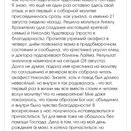
Я знаю, что ещё не один раз оставлю здесь свой
отзыв, и вот первый: к соборной молитве
присоединилась сразу, как узнала, а именно 21
августа (неделю назад). Решила молиться Ангелу
Хранителю (для создания настоящей крепкой
семьи) и Николаю Чудотворцу (просто в
благодарность). Прочитав утренний акафист в
четверг, днём позвонила мама в предобморочном
состоянии и сообщила, что крестника укусил клещ
и доктора подозревают болезнь Лайма. Результат
анализов намечался на сегодня (28 августа).
Долго не думая, подала имя крестника на молитву
по соглашению и вечером всех собрала читать
акафист Николаю. Знаете, хоть и повод был далеко
невесёлый, но внутри я так радовалась - что вот,
первый раз в жизни мы все вместе стоим и читаем
вслух молитву! Что-то невероятное! Мне даже
показалось, что таким образом Бог нас объединил
и внутри было чувство благодарности! В
воскресенье у нас получилось исповедоваться и
причаститься. Тут для меня тоже не обошлось без
помощи Господа. Дело в том, что на мой день
рождения (в мае), я хотела причаститься, но