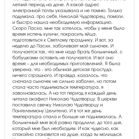
летний период на даче. А какой адрес
электронной почты указывала и не помню. Только
подумала, про себя, Николай Чудотворец, помоги,
и быстро нашла необходимую информацию.
Скоро Пасха, мне так хотелось, чтобы у меня было
время испечь куличи, покрасить яйца,
подготовиться к Светлому празднику. И вот, за
неделю до Пасхи, заболевает мой сыночек. И
получается так, что мне надо брать больничный, с
бабушками оставить не получается. И вот оно
время – для необходимых приготовлений. Я была
уверена, что - это обычная детская простуда,
ничего страшного. И правда, казалось, что
сначала сыночек не сильно заболел, но потом
стала часто подниматься температура, я
заволновалась. А на тот период я каждый день
читала акафист Николаю Чудотворцу. В церкви
поставила свечку Николаю Чудотворцу и
Пантелеимону Целителю. И в тот же день
температура спала и больше не поднималась. А
больничный мне всё равно продлили, до того дня,
который мне был необходим. И как чудесно, как
спокойно становится на душе, когда ты молишься.