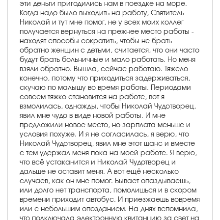
эти деньги пригодились нам в поездке на море.
Когда надо было выходить на работу, Святитель
Николай и тут мне помог, не у всех моих коллег
получается вернуться на прежнее место работы -
находят способы сократить, чтобы не брать
обратно женщин с детьми, считается, что они часто
будут брать больничные и мало работать. Но меня
взяли обратно. Вышла, сейчас работаю. Тяжело
конечно, потому что приходиться задерживаться,
скучаю по малышу во время работы. Периодами
совсем тяжко становится на работе, вот я
взмолилась, однажды, чтобы Николай Чудотворец,
явил мне чудо в виде новой работы. И мне
предложили новое место, но зарплата меньше и
условия похуже. И я не согласилась, я верю, что
Николай Чудотворец, явил мне этот шанс и вместе
с тем удержал меня пока на моей работе. Я верю,
что всё устаканится и Николай Чудотворец и
дальше не оставит меня. А вот ещё несколько
случаев, как он мне помог. Бывает опаздываешь,
или долго нет транспорта, помолишься и в скором
времени приходит автобус. И приезжаешь вовремя
или с небольшим опозданием. На днях вспомнила,
что подключала электронную квитанцию за свет на