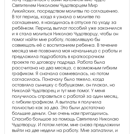
Святителем Николаем Чудотворцем Мир
Ликийских, посредством молитвы по соглашению.
В тот период, когда я узнала о молитве по
соглашению, я находилась в отпуске по уходу за
ребёнком. Период выплат пособий уже закончился
и я стала молиться Николаю Чудотворцу, чтобы он
помог найти мне работу, позволявшую бы
совмещать её с воспитанием ребенка. В течение
месяца мне позвонила моя начальница с работы и
предложила подработать в краткосрочном
проекте по договору подряда. Работа была
рассчитана на два месяца, с возможным гибким
графиком. Я сначала сомневалась, но потом
согласилась. Поначалу было тяжело, когда
оставляла сынишку с бабушками, он плакал, но
Николай Чудотворец и тут мне помог. У меня
получилось справиться с работой за один месяц,
с гибким графиком. А выплаты я получила
полностью как за два. Это были достаточно
большие деньги. Они очень нам пригодились.
Спасибо большое за помощь Святителю Николаю
Чудотворцу. И потом летом, мне снова предложили
выйти на две недели на работу. Мне заплатили, и