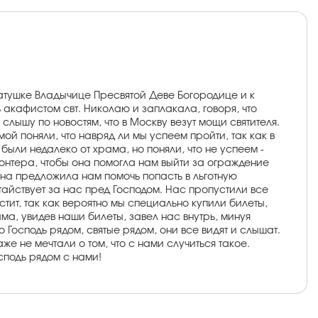
Матушке Владычице Пресвятой Деве Богородице и к
акафистом свт. Николаю и заплакала, говоря, что
слышу по новостям, что в Москву везут мощи святителя.
ой поняли, что навряд ли мы успеем пройти, так как в
 были недалеко от храма, но поняли, что не успеем -
лонтера, чтобы она помогла нам выйти за ограждение
на предложила нам помочь попасть в льготную
атайствует за нас пред Господом. Нас пропустили все
стит, так как вероятно мы специально купили билеты,
ама, увидев наши билеты, завел нас внутрь, минуя
о Господь рядом, святые рядом, они все видят и слышат.
е не мечтали о том, что с нами случиться такое.
осподь рядом с нами!