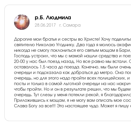
р.Б. Людмила
28.06.2017
г. Самара
Дорогие мои братья и сестры во Христе! Хочу поделит
святителю Николаю Угоднику. Два года я молюсь акафи
никогда не смогу поклониться его святым мощам в Бари,
Господь устроил, что мы с мамой нашли средства и пое
20-00 у нас был поезд назад. Но все равно мы встали. О
оставалось 1,5 часа до поезда. Конечно, мы были очен
очереди и подсказала как добраться до метро. Она по
очередь, но для этого надо пройти всех полицейских, и
посты и только в самой льготной очереди на нас накрич
чтобы пройти. Но и он в результате решил, что мы буде
очередь. Тут слезы у меня потекли рекой, я благодарила
Приложившись к мощам, я не могу вам описать мое состо
Слава Богу за все!!! Это настоящее чудо. Может я пишу 