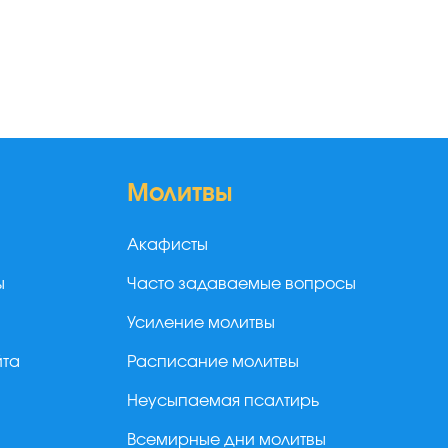
Молитвы
Акафисты
ы
Часто задаваемые вопросы
Усиление молитвы
йта
Расписание молитвы
Неусыпаемая псалтирь
Всемирные дни молитвы