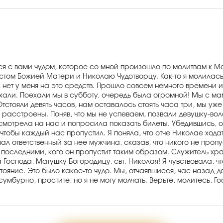
ься с вами чудом, которое со мной произошло по молитвам к 
стом Божией Матери и Николаю Чудотворцу. Как-то я молилась 
 нет у меня на это средств. Прошло совсем немного времени и 
хали. Поехали мы в субботу, очередь была огромной! Мы с мам
тстояли девять часов, нам оставалось стоять часа три, мы уже
ь расстроены. Поняв, что мы не успеваем, позвали девушку-во
смотрела на нас и попросила показать билеты. Убедившись, о
 чтобы каждый нас пропустил. Я поняла, что отче Николае ход
ал ответственный за нее мужчина, сказав, что никого не пропу
м последними, кого он пропустит таким образом. Служитель хр
 Господа, Матушку Богородицу, свт. Николая! Я чувствовала, чт
яние. Это было какое-то чудо. Мы, отчаявшиеся, час назад даж
сумбурно, простите, но я не могу молчать. Верьте, молитесь, Г