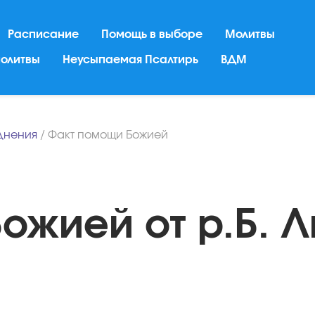
Расписание
Помощь в выборе
Молитвы
молитвы
Неусыпаемая Псалтирь
ВДМ
днения
/
Факт помощи Божией
ожией от р.Б. 