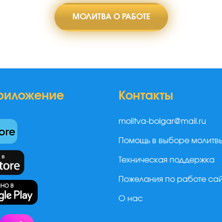
МОЛИТВА О РАБОТЕ
риложение
Контакты
molitva-bolgar@mail.ru
Помощь в выборе молитв
Техническая поддержка
Пожелания по работе са
О нас