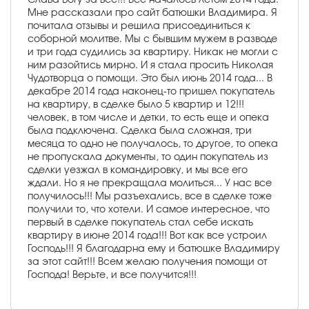
Мне рассказали про сайт батюшки Владимира. Я
почитала отзывы и решила присоединиться к
соборной молитве. Мы с бывшим мужем в разводе
и три года судились за квартиру. Никак не могли с
ним разойтись мирно. И я стала просить Николая
Чудотворца о помощи. Это был июнь 2014 года... В
декабре 2014 года наконец-то пришел покупатель
на квартиру, в сделке было 5 квартир и 12!!!
человек, в том числе и детки, то есть еще и опека
была подключена. Сделка была сложная, три
месяца то одно не получалось, то другое, то опека
не пропускала документы, то один покупатель из
сделки уезжал в командировку, и мы все его
ждали. Но я не прекращала молиться... У нас все
получилось!!! Мы разъехались, все в сделке тоже
получили то, что хотели. И самое интересное, что
первый в сделке покупатель стал себе искать
квартиру в июне 2014 года!!! Вот как все устроил
Господь!!! Я благодарна ему и батюшке Владимиру
за этот сайт!!! Всем желаю получения помощи от
Господа! Верьте, и все получится!!!