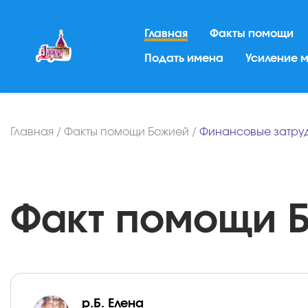
Главная
Факты помощи
Подать имена
Усиление 
Главная
/
Факты помощи Божией
/
Финансовые затру
Факт помощи Бо
р.Б. Елена