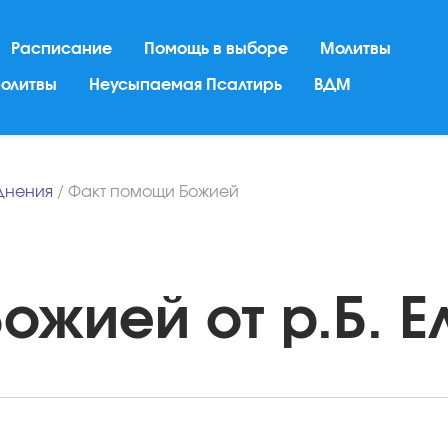
Расписание
Помощь в выборе
Молитвы
молитвы
Неусыпаемая Псалтирь
ВДМ
днения
/
Факт помощи Божией
жией от р.Б. Ел