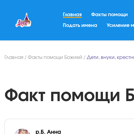
Главная
Факты помощи
Подать имена
Усиление 
Главная
/
Факты помощи Божией
/
Дети, внуки, крест
Факт помощи Бо
р.Б. Анна