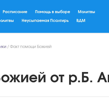
Расписание
Помощь в выборе
Молитвы
молитвы
Неусыпаемая Псалтирь
ВДМ
ники
/
Факт помощи Божией
жией от р.Б. А