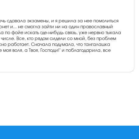
очь сдавала экзамены, и я решила за нее помолиться
нет и... не смогла зайти ни на один православный
ла по фойе искать где-нибудь связь, уже нервно тыкала
 числе. Все, кто рядом сидели со мной, без проблем
асно работает. Сначала подумала, что тангалашка
е моя воля, а Твоя, Господи!" и поблагодарила, все