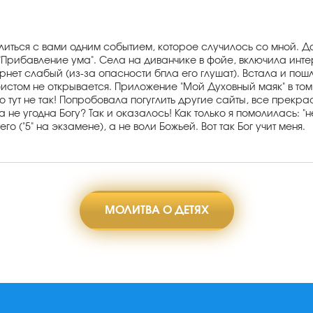
литься с вами одним событием, которое случилось со мной. Д
Прибавление ума". Села на диванчике в фойе, включила интер
тернет слабый (из-за опасности бпла его глушат). Встала и пош
фистом не открывается. Приложение "Мой Духовный маяк" в том
то тут не так! Попробовала погуглить другие сайты, все прекр
 не угодна Богу? Так и оказалось! Как только я помолилась: "н
о ("5" на экзамене), а не воли Божьей. Вот так Бог учит меня.
МОЛИТВА О ДЕТЯХ