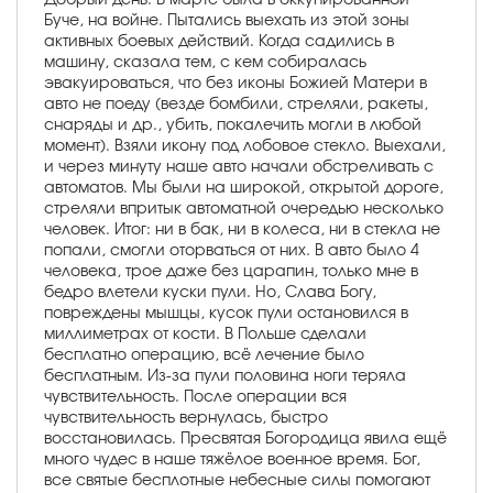
Буче, на войне. Пытались выехать из этой зоны
активных боевых действий. Когда садились в
машину, сказала тем, с кем собиралась
эвакуироваться, что без иконы Божией Матери в
авто не поеду (везде бомбили, стреляли, ракеты,
снаряды и др., убить, покалечить могли в любой
момент). Взяли икону под лобовое стекло. Выехали,
и через минуту наше авто начали обстреливать с
автоматов. Мы были на широкой, открытой дороге,
стреляли впритык автоматной очередью несколько
человек. Итог: ни в бак, ни в колеса, ни в стекла не
попали, смогли оторваться от них. В авто было 4
человека, трое даже без царапин, только мне в
бедро влетели куски пули. Но, Слава Богу,
повреждены мышцы, кусок пули остановился в
миллиметрах от кости. В Польше сделали
бесплатно операцию, всё лечение было
бесплатным. Из-за пули половина ноги теряла
чувствительность. После операции вся
чувствительность вернулась, быстро
восстановилась. Пресвятая Богородица явила ещё
много чудес в наше тяжёлое военное время. Бог,
все святые бесплотные небесные силы помогают